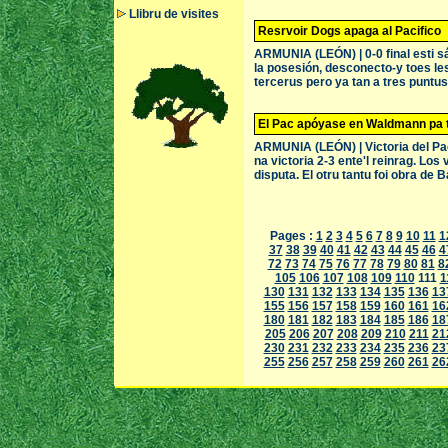
Llibru de visites
Resrvoir Dogs apaga al Pacifico
ARMUNIA (LEÓN) | 0-0 final esti s
la posesión, desconecto-y toes le
tercerus pero ya tan a tres puntus d
El Pac apóyase en Waldmann pa t
ARMUNIA (LEÓN) | Victoria del Pac
na victoria 2-3 ente'l reinrag. Los
disputa. El otru tantu foi obra de B
Pages :
1
2
3
4
5
6
7
8
9
10
11
1
37
38
39
40
41
42
43
44
45
46
4
72
73
74
75
76
77
78
79
80
81
8
105
106
107
108
109
110
111
1
130
131
132
133
134
135
136
13
155
156
157
158
159
160
161
16
180
181
182
183
184
185
186
18
205
206
207
208
209
210
211
21
230
231
232
233
234
235
236
23
255
256
257
258
259
260
261
26