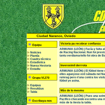
Ciudad Naranco, Oviedo
Victoria pa recobrar confianza
Equipu
ARMUNIA (LEÓN) | Facía-y falta al
de Racing Nacional. Nun foi presto
Noticies
tantu verdiamariello foi obra de Ba
Plantía
Cuadru técnicu
Estadística
Inverosimil derrrota
Nuesa Hestoria
Estadiu
ARMUNIA (LEÓN) | El fútbol tiene 
elles agueyose esti sábadu nel Nar
reinrag pero n'una contra los visit
Grupu VI.270
fútbol ye asina.
Equipus
Resultáus
Más de lo mesmu
Tabla
ARMUNIA (LEÓN) | Pues una selma
Pacifico chocando escontra una mu
Escribaya-nos
más de la tiesta la tabla.