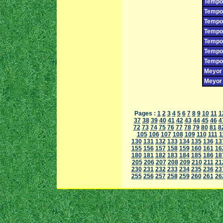
Tempor
Tempor
Tempor
Tempor
Tempor
Tempor
Tempor
Meyor 
Meyor 
Pages :
1
2
3
4
5
6
7
8
9
10
11
1
37
38
39
40
41
42
43
44
45
46
4
72
73
74
75
76
77
78
79
80
81
8
105
106
107
108
109
110
111
1
130
131
132
133
134
135
136
13
155
156
157
158
159
160
161
16
180
181
182
183
184
185
186
18
205
206
207
208
209
210
211
21
230
231
232
233
234
235
236
23
255
256
257
258
259
260
261
26