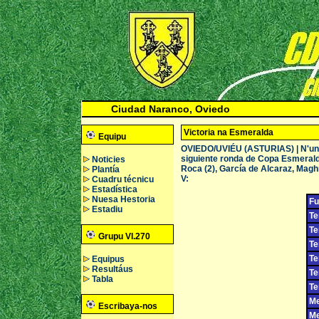
Ciudad Naranco, Oviedo
Victoria na Esmeralda
Equipu
OVIEDO/UVIÉU (ASTURIAS) | N'un pa
siguiente ronda de Copa Esmeralda 
Noticies
Roca (2), García de Alcaraz, Magh
Plantía
V:
Cuadru técnicu
Estadística
Nuesa Hestoria
Fu
Estadiu
Te
Te
Grupu VI.270
Te
Te
Equipus
Resultáus
Te
Tabla
Te
Me
Escribaya-nos
Me