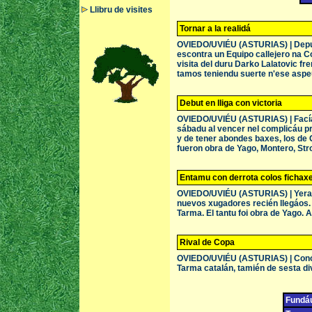
Llibru de visites
Tornar a la realidá
OVIEDO/UVIÉU (ASTURIAS) | Depués
escontra un Equipo callejero na Co
visita del duru Darko Lalatovic fr
tamos teniendu suerte n'ese aspeu
Debut en lliga con victoria
OVIEDO/UVIÉU (ASTURIAS) | Facía t
sábadu al vencer nel complicáu pr
y de tener abondes baxes, los de G
fueron obra de Yago, Montero, Stro
Entamu con derrota colos fichaxe
OVIEDO/UVIÉU (ASTURIAS) | Yera un
nuevos xugadores recién llegáos. N
Tarma. El tantu foi obra de Yago.
Rival de Copa
OVIEDO/UVIÉU (ASTURIAS) | Conóces
Tarma catalán, tamién de sesta di
Fundáu