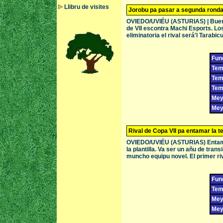
Llibru de visites
Jorobu pa pasar a segunda rond
OVIEDO/UVIÉU (ASTURIAS) | Buen 
de VII escontra Machi Esports. Los
eliminatoria el rival será'l Tarabi
Fun
Tem
Tem
Tem
Meyo
Meyo
Rival de Copa VII pa entamar la 
OVIEDO/UVIÉU (ASTURIAS) Entama
la plantilla. Va ser un añu de tra
muncho equipu novel. El primer riv
Fun
Tem
Meyo
Meyo