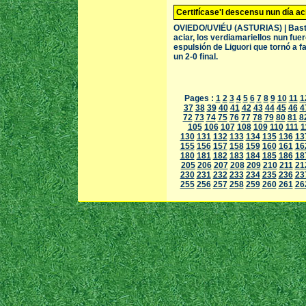
Certifícase'l descensu nun día aci
OVIEDO/UVIÉU (ASTURIAS) | Bastab
aciar, los verdiamariellos nun fue
espulsión de Liguori que tornó a fa
un 2-0 final.
Pages :
1
2
3
4
5
6
7
8
9
10
11
1
37
38
39
40
41
42
43
44
45
46
4
72
73
74
75
76
77
78
79
80
81
8
105
106
107
108
109
110
111
1
130
131
132
133
134
135
136
13
155
156
157
158
159
160
161
16
180
181
182
183
184
185
186
18
205
206
207
208
209
210
211
21
230
231
232
233
234
235
236
23
255
256
257
258
259
260
261
26