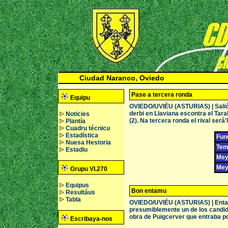
Ciudad Naranco, Oviedo
Pase a tercera ronda
Equipu
OVIEDO/UVIÉU (ASTURIAS) | Salió v
derbi en Llaviana escontra el Tara
Noticies
(2). Na tercera ronda el rival ser
Plantía
Cuadru técnicu
Estadística
Fun
Nuesa Hestoria
Tem
Estadiu
Meyo
Meyo
Grupu VI.270
Equipus
Bon entamu
Resultáus
Tabla
OVIEDO/UVIÉU (ASTURIAS) | Entamo
presumiblemente un de los candidato
obra de Puigcerver que entraba p
Escribaya-nos