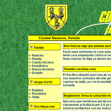
Ciudad Naranco, Oviedo
Bon final pa algu que pintaba peo
Equipu
Facía unas selmanas la cosa taba 
bona cara empatando contra el seg
Noticies
finan cuartus na lliga ya dexan un
Plantía
Cuadru técnicu
Estadística
Finando con bona cara
Nuesa Hestoria
Estadiu
El Pacifico disputó ayeri unu de s
sos meyores semeyas del añu ganan
cuartus na tabla, ya con la posibil
Grupu VI.270
xornada.
Equipus
Resultáus
Bogdanovic firma la salvación m
Tabla
Nun yera que temiérase pol descen
claramente al KaNaJu por 2-0 ya de
Escribaya-nos
tuvieron problemes con las manca