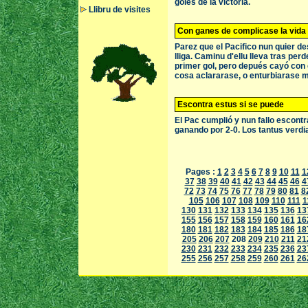
goles de la victoria.
Llibru de visites
Con ganes de complicase la vida
Parez que el Pacifico nun quier des
lliga. Caminu d'ellu lleva tras pe
primer gol, pero depués cayó con 
cosa aclararase, o enturbiarase 
Escontra estus si se puede
El Pac cumplió y nun fallo escontr
ganando por 2-0. Los tantus verdia
Pages :
1
2
3
4
5
6
7
8
9
10
11
1
37
38
39
40
41
42
43
44
45
46
4
72
73
74
75
76
77
78
79
80
81
8
105
106
107
108
109
110
111
1
130
131
132
133
134
135
136
13
155
156
157
158
159
160
161
16
180
181
182
183
184
185
186
18
205
206
207
208
209
210
211
21
230
231
232
233
234
235
236
23
255
256
257
258
259
260
261
26