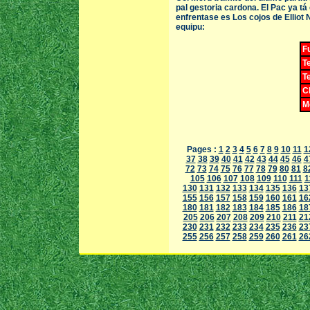
pal gestoria cardona. El Pac ya tá 
enfrentase es Los cojos de Elliot 
equipu:
F
T
T
Cl
Me
Pages :
1
2
3
4
5
6
7
8
9
10
11
1
37
38
39
40
41
42
43
44
45
46
4
72
73
74
75
76
77
78
79
80
81
8
105
106
107
108
109
110
111
1
130
131
132
133
134
135
136
13
155
156
157
158
159
160
161
16
180
181
182
183
184
185
186
18
205
206
207
208
209
210
211
21
230
231
232
233
234
235
236
23
255
256
257
258
259
260
261
26