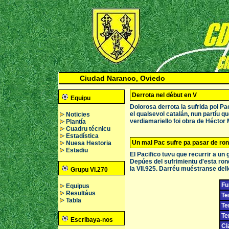
Ciudad Naranco, Oviedo
Derrota nel début en V
Equipu
Dolorosa derrota la sufrida pol Pa
el qualsevol catalán, nun partíu que,
Noticies
verdiamariello foi obra de Héctor 
Plantía
Cuadru técnicu
Estadística
Un mal Pac sufre pa pasar de ro
Nuesa Hestoria
Estadiu
El Pacifico tuvu que recurrir a un
Depúes del sufrimientu d'esta rond
la VII.925. Darréu muéstranse dell
Grupu VI.270
Fu
Equipus
Resultáus
Te
Tabla
Te
Te
Escribaya-nos
Cl