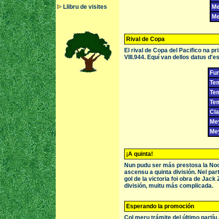
Llibru de visites
Me
Me
Rival de Copa
El rival de Copa del Pacifico na p
VIII.944. Equí van dellos datus d'es
Fun
Tem
Tem
Tem
Cla
Mey
Mey
¡A quinta!
Nun pudu ser más prestosa la Noc
ascensu a quinta división. Nel par
gol de la victoria foi obra de Jack
división, muitu más complicada.
Esperando la promoción
Col meru trámite del último partíu 