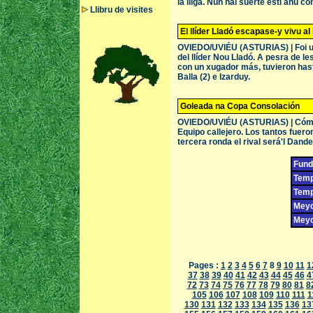
la lliga. Nun hai suerte esti añu co
Llibru de visites
El llíder Lladó escapase-y vivu al
OVIEDO/UVIÉU (ASTURIAS) | Foi un 
del llíder Nou Lladó. A pesra de le
con un xugador más, tuvieron hasta
Balla (2) e Izarduy.
Goleada na Copa Consolación
OVIEDO/UVIÉU (ASTURIAS) | Cómod
Equipo callejero. Los tantos fuero
tercera ronda el rival será'l Dande
Fund
Temp
Temp
Meyo
Meyo
Pages :
1
2
3
4
5
6
7
8
9
10
11
1
37
38
39
40
41
42
43
44
45
46
4
72
73
74
75
76
77
78
79
80
81
8
105
106
107
108
109
110
111
1
130
131
132
133
134
135
136
13