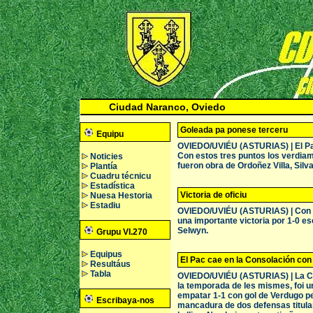
Ciudad Naranco, Oviedo
Goleada pa ponese terceru
Equipu
OVIEDO/UVIÉU (ASTURIAS) | El Pac 
Con estos tres puntos los verdiama
Noticies
fueron obra de Ordoñez Villa, Silva
Plantía
Cuadru técnicu
Estadística
Victoria de oficiu
Nuesa Hestoria
Estadiu
OVIEDO/UVIÉU (ASTURIAS) | Con abo
una importante victoria por 1-0 esc
Selwyn.
Grupu VI.270
Equipus
El Pac cae en la Consolación con
Resultáus
Tabla
OVIEDO/UVIÉU (ASTURIAS) | La Co
la temporada de les mismes, foi un
empatar 1-1 con gol de Verdugo per
Escribaya-nos
mancadura de dos defensas titular