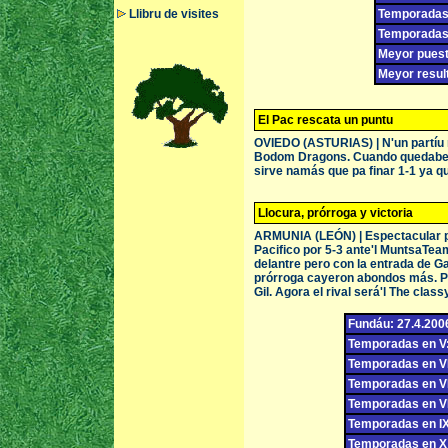
Llibru de visites
Temporadas 
Temporadas 
Meyor puestu
Meyor result
El Pac rescata un puntu
OVIEDO (ASTURIAS) | N'un partíu m
Bodom Dragons. Cuando quedaben u
sirve namás que pa finar 1-1 ya qu
Llocura, prórroga y victoria
ARMUNIA (LEÓN) | Espectacular par
Pacifico por 5-3 ante'l MuntsaTeam
delantre pero con la entrada de Ga
prórroga cayeron abondos más. Pa
Gil. Agora el rival será'l The class
Fundáu: 27.4.200
Temporadas en V:
Temporadas en VI
Temporadas en VI
Temporadas en VII
Temporadas en IX
Temporadas en X