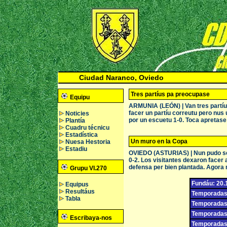
Ciudad Naranco, Oviedo
Tres partíus pa preocupase
Equipu
ARMUNIA (LEÓN) | Van tres partíus 
facer un partíu correutu pero nus
Noticies
por un escuetu 1-0. Toca apretase
Plantía
Cuadru técnicu
Estadística
Un muro en la Copa
Nuesa Hestoria
Estadiu
OVIEDO (ASTURIAS) | Nun pudo ser
0-2. Los visitantes dexaron facer
defensa per bien plantada. Agora 
Grupu VI.270
Fundáu: 20.
Equipus
Resultáus
Temporadas 
Tabla
Temporadas 
Temporadas 
Escribaya-nos
Temporadas e