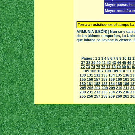
Meyor puestu hest
Meyor resultáu en 
Torna a resistísenos el campu La
ARMUNIA (LEÓN) | Nun se-y dan bien
de las últimes temporáes, La Union 
que faltaba pa llevase la victoria. 
Pages :
1
2
3
4
5
6
7
8
9
10
11
1
37
38
39
40
41
42
43
44
45
46
4
72
73
74
75
76
77
78
79
80
81
8
105
106
107
108
109
110
111
1
130
131
132
133
134
135
136
13
155
156
157
158
159
160
161
16
180
181
182
183
184
185
186
18
205
206
207
208
209
210
211
21
230
231
232
233
234
235
236
23
255
256
257
258
259
260
261
26