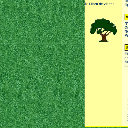
to
Llibru de visites
ll
A
N'
Os
Nu
Pa
U
El
as
fu
L'