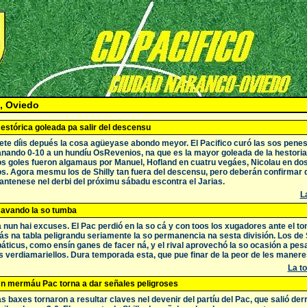
, Oviedo
estórica goleada pa salir del descensu
ete díis depués la cosa agüeyase abondo meyor. El Pacifico curó las sos pen
nando 0-10 a un hundíu OsRevenios, na que es la mayor goleada de la hestoria 
s goles fueron algamaus por Manuel, Hofland en cuatru vegáes, Nicolau en dos
s. Agora mesmu los de Shilly tan fuera del descensu, pero deberán confirmar
ntenese nel derbi del próximu sábadu escontra el Jarias.
La
avando la so tumba
 nun hai excuses. El Pac perdió en la so cá y con toos los xugadores ante el t
s na tabla peligrandu seriamente la so permanencia na sesta división. Los de
áticus, como ensín ganes de facer ná, y el rival aprovechó la so ocasión a pe
s verdiamariellos. Dura temporada esta, que pue finar de la peor de les manere
La to
n mermáu Pac torna a dar señales peligroses
s baxes tornaron a resultar claves nel devenir del partíu del Pac, que salió derro