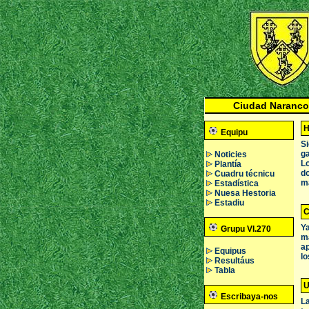
Ciudad Naranco
H
Equipu
Si
ga
Noticies
Lo
Plantía
do
Cuadru técnicu
ma
Estadística
Nuesa Hestoria
Estadiu
C
Ya
Grupu VI.270
má
ap
Equipus
lo
Resultáus
Tabla
U
Escribaya-nos
La