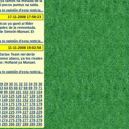
e ya tamos na metada de la
ui pocos puntus na tabla.
 to opinión d'esta noticia...
17-11-2008 17:58:23
cus ya ganó al llíder
 goles de la remontada.
 de Simeón Manuel. El
 to opinión d'esta noticia...
11-11-2008 19:02:58
 Jarias Team nel derbi
onse abaxu, ya los rivales
us: Hofland ya Manuel.
 to opinión d'esta noticia...
28
29
30
31
32
33
34
35
36
63
64
65
66
67
68
69
70
71
98
99
100
101
102
103
104
3
124
125
126
127
128
129
8
149
150
151
152
153
154
3
174
175
176
177
178
179
8
199
200
201
202
203
204
3
224
225
226
227
228
229
8
249
250
251
252
253
254
3
274
275
276
277
278
279
4
285
286
287
288
289
290