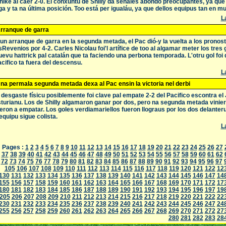
nike al caer 2-0. El conxuntu de Shilly da señales abondo preocupantes, ya qu
iga y ta na última posición. Too está per igualáu, ya que dellos equipus tan en m
La
rranque de garra
un arranque de garra en la segunda metada, el Pac dió-y la vuelta a los pronosti
Revenios por 4-2. Carles Nicolau foi'l artífice de too al algamar meter los tres
evu hattrick pal catalán que ta faciendo una perbona temporada. L'otru gol foi
cifico ta fuera del descensu.
La
na permala segunda metada dexa al Pac ensin la victoria nel derbi
 desgaste físicu posiblemente foi clave pal empate 2-2 del Pacifico escontra el
turianu. Los de Shilly algamaron ganar por dos, pero na segunda metada vinier
eron a empatar. Los goles verdiamariellos fueron llograus por los dos delanter
equipu sigue colista.
La
Pages :
1
2
3
4
5
6
7
8
9
10
11
12
13
14
15
16
17
18
19
20
21
22
23
24
25
26
27
37
38
39
40
41
42
43
44
45
46
47
48
49
50
51
52
53
54
55
56
57
58
59
60
61
62
72
73
74
75
76
77
78
79
80
81
82
83
84
85
86
87
88
89
90
91
92
93
94
95
96
97
105
106
107
108
109
110
111
112
113
114
115
116
117
118
119
120
121
122
12
130
131
132
133
134
135
136
137
138
139
140
141
142
143
144
145
146
147
14
155
156
157
158
159
160
161
162
163
164
165
166
167
168
169
170
171
172
17
180
181
182
183
184
185
186
187
188
189
190
191
192
193
194
195
196
197
19
205
206
207
208
209
210
211
212
213
214
215
216
217
218
219
220
221
222
22
230
231
232
233
234
235
236
237
238
239
240
241
242
243
244
245
246
247
24
255
256
257
258
259
260
261
262
263
264
265
266
267
268
269
270
271
272
27
280
281
282
283
28