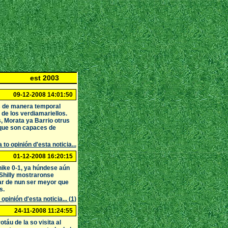
est 2003
09-12-2008 14:01:50
es de manera temporal
de los verdiamariellos.
, Morata ya Barrio otrus
 que son capaces de
 to opinión d'esta noticia...
01-12-2008 16:20:15
onike 0-1, ya húndese aún
 Shilly mostraronse
sar de nun ser meyor que
s.
 opinión d'esta noticia... (1)
24-11-2008 11:24:55
táu de la so visita al