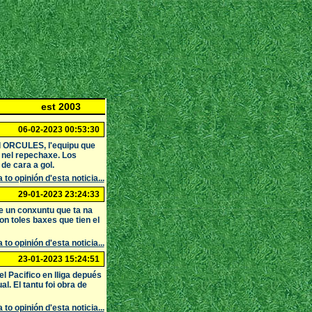
est 2003
06-02-2023 00:53:30
al ORCULES, l'equipu que
a nel repechaxe. Los
de cara a gol.
 to opinión d'esta noticia...
29-01-2023 23:24:33
e un conxuntu que ta na
on toles baxes que tien el
 to opinión d'esta noticia...
23-01-2023 15:24:51
 Pacifico en lliga depués
l. El tantu foi obra de
 to opinión d'esta noticia...