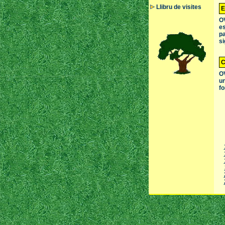
Llibru de visites
E
OV
es
pa
si
C
OV
un
fo