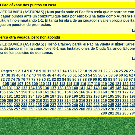
l Pac déxase dos puntos en casa
IEDO/UVIÉU (ASTURIAS) | Nun partíu onde el Pacifico tenía que mostrase con 
capar puntos ante un conxuntu que taba por embaxu na tabla como Aurrera FT,
rtíu y fino empatando 1-1. El tantu foi obra de un xugador rival en propia puerta
gue en puestos de promoción.
La
erca otra vegada, pero non abondu
IEDO/UVIÉU (ASTURIAS) | Tornó a face-y partíu el Pac na vuelta al llíder Karrei
a distancia mínima como foi el 0-1 nas Instalaciones de Ciudá Naranco. El con
ra de los puestos de descensu.
La
Pages :
1
2
3
4
5
6
7
8
9
10
11
12
13
14
15
16
17
18
19
20
21
22
23
24
25
26
27
37
38
39
40
41
42
43
44
45
46
47
48
49
50
51
52
53
54
55
56
57
58
59
60
61
62
72
73
74
75
76
77
78
79
80
81
82
83
84
85
86
87
88
89
90
91
92
93
94
95
96
97
105
106
107
108
109
110
111
112
113
114
115
116
117
118
119
120
121
122
12
130
131
132
133
134
135
136
137
138
139
140
141
142
143
144
145
146
147
14
155
156
157
158
159
160
161
162
163
164
165
166
167
168
169
170
171
172
17
180
181
182
183
184
185
186
187
188
189
190
191
192
193
194
195
196
197
19
205
206
207
208
209
210
211
212
213
214
215
216
217
218
219
220
221
222
22
230
231
232
233
234
235
236
237
238
239
240
241
242
243
244
245
246
247
24
255
256
257
258
259
260
261
262
263
264
265
266
267
268
269
270
271
272
27
280
281
282
283
28