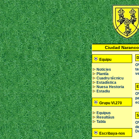
Ciudad Naranco
D
Equipu
OV
ta
Noticies
ve
Plantía
Cuadru técnicu
Estadística
E
Nuesa Hestoria
Estadiu
OV
pa
eq
Grupu VI.270
Equipus
S
Resultáus
Tabla
OV
de
D
Escribaya-nos