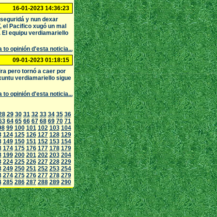
16-01-2023 14:36:23
seguridá y nun dexar
 el Pacifico xugó un mal
. El equipu verdiamariello
 to opinión d'esta noticia...
09-01-2023 01:18:15
ra pero tornó a caer por
xuntu verdiamariello sigue
 to opinión d'esta noticia...
28
29
30
31
32
33
34
35
36
63
64
65
66
67
68
69
70
71
98
99
100
101
102
103
104
3
124
125
126
127
128
129
8
149
150
151
152
153
154
3
174
175
176
177
178
179
8
199
200
201
202
203
204
3
224
225
226
227
228
229
8
249
250
251
252
253
254
3
274
275
276
277
278
279
4
285
286
287
288
289
290