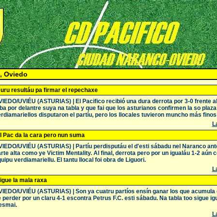
, Oviedo
uru resultáu pa firmar el repechaxe
IEDO/UVIÉU (ASTURIAS) | El Pacifico recibió una dura derrota por 3-0 frente 
ba por delantre suya na tabla y que fai que los asturianos confirmen la so plaz
rdiamariellos disputaron el partíu, pero los llocales tuvieron muncho más finos 
La
l Pac da la cara pero nun suma
IEDO/UVIÉU (ASTURIAS) | Partíu perdisputáu el d'esti sábadu nel Naranco ant
rte alta como ye Victim Mentality. Al final, derrota pero por un igualáu 1-2 aún c
uipu verdiamariellu. El tantu llocal foi obra de Liguori.
La
igue la mala raxa
IEDO/UVIÉU (ASTURIAS) | Son ya cuatru partíos ensín ganar los que acumula el
 perder por un claru 4-1 escontra Petrus F.C. esti sábadu. Na tabla too sigue igua
esmai.
La