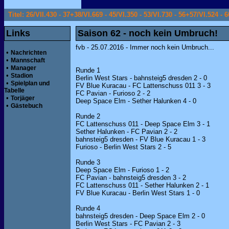
Titel: 26/VII.430 - 37+38/VI.669 - 45/VI.350 - 53/VI.730 - 56+57/VI.524 - 6
Links
Saison 62 - noch kein Umbruch!
fvb - 25.07.2016 - Immer noch kein Umbruch...
•
Nachrichten
•
Mannschaft
•
Manager
Runde 1
•
Stadion
Berlin West Stars - bahnsteig5 dresden 2 - 0
•
Spielplan und
FV Blue Kuracau - FC Lattenschuss 011 3 - 3
Tabelle
FC Pavian - Furioso 2 - 2
•
Torjäger
Deep Space Elm - Sether Halunken 4 - 0
•
Gästebuch
Runde 2
FC Lattenschuss 011 - Deep Space Elm 3 - 1
Sether Halunken - FC Pavian 2 - 2
bahnsteig5 dresden - FV Blue Kuracau 1 - 3
Furioso - Berlin West Stars 2 - 5
Runde 3
Deep Space Elm - Furioso 1 - 2
FC Pavian - bahnsteig5 dresden 3 - 2
FC Lattenschuss 011 - Sether Halunken 2 - 1
FV Blue Kuracau - Berlin West Stars 1 - 0
Runde 4
bahnsteig5 dresden - Deep Space Elm 2 - 0
Berlin West Stars - FC Pavian 2 - 3