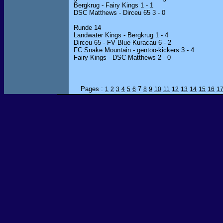
Bergkrug - Fairy Kings 1 - 1
DSC Matthews - Dirceu 65 3 - 0
Runde 14
Landwater Kings - Bergkrug 1 - 4
Dirceu 65 - FV Blue Kuracau 6 - 2
FC Snake Mountain - gentoo-kickers 3 - 4
Fairy Kings - DSC Matthews 2 - 0
Pages :
7
1
2
3
4
5
6
8
9
10
11
12
13
14
15
16
1