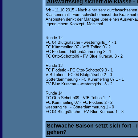
Auswärtssieg sichert die Klasse - 
fvb - 11.10.2015 - Nach einer sehr durchwachsenen
Klassenerhalt. Formschwäche heisst die Krankheit d
Ansonsten denkt der Manager über einen Ausverkauf
irgend einem Konzept. Malsehn!
Runde 12
FC 04 Blutgrätsche - westerngirls_ 4 - 1
FC Kümmerling 07 - VfB Tofino 0 - 2
FC Floderio - Götterdämmerung 2 - 1
FC Otto-Schotto09 - FV Blue Kuracau 3 - 2
Runde 13
FC Floderio - FC Otto-Schotto09 3 - 1
VfB Tofino - FC 04 Blutgrätsche 2 - 0
Götterdämmerung - FC Kümmerling 07 1 - 1
FV Blue Kuracau - westerngirls_ 3 - 2
Runde 14
FC Otto-Schotto09 - VfB Tofino 1 - 1
FC Kümmerling 07 - FC Floderio 2 - 2
westerngirls_ - Götterdämmerung 1 - 0
FC 04 Blutgrätsche - FV Blue Kuracau 1 - 3
Schwache Saison setzt sich fort -
gehen?