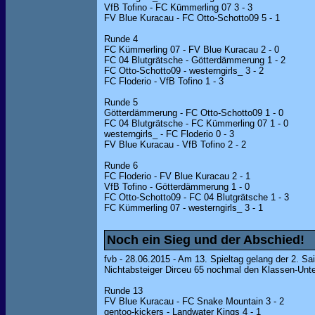
VfB Tofino - FC Kümmerling 07 3 - 3
FV Blue Kuracau - FC Otto-Schotto09 5 - 1
Runde 4
FC Kümmerling 07 - FV Blue Kuracau 2 - 0
FC 04 Blutgrätsche - Götterdämmerung 1 - 2
FC Otto-Schotto09 - westerngirls_ 3 - 2
FC Floderio - VfB Tofino 1 - 3
Runde 5
Götterdämmerung - FC Otto-Schotto09 1 - 0
FC 04 Blutgrätsche - FC Kümmerling 07 1 - 0
westerngirls_ - FC Floderio 0 - 3
FV Blue Kuracau - VfB Tofino 2 - 2
Runde 6
FC Floderio - FV Blue Kuracau 2 - 1
VfB Tofino - Götterdämmerung 1 - 0
FC Otto-Schotto09 - FC 04 Blutgrätsche 1 - 3
FC Kümmerling 07 - westerngirls_ 3 - 1
Noch ein Sieg und der Abschied!
fvb - 28.06.2015 - Am 13. Spieltag gelang der 2. Sa
Nichtabsteiger Dirceu 65 nochmal den Klassen-Unt
Runde 13
FV Blue Kuracau - FC Snake Mountain 3 - 2
gentoo-kickers - Landwater Kings 4 - 1