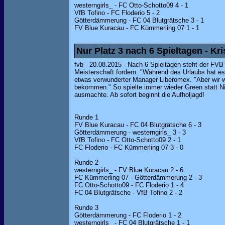
westerngirls_ - FC Otto-Schotto09 4 - 1
VfB Tofino - FC Floderio 5 - 2
Götterdämmerung - FC 04 Blutgrätsche 3 - 1
FV Blue Kuracau - FC Kümmerling 07 1 - 1
Nur Platz 3 nach 6 Spieltagen - Kr
fvb - 20.08.2015 - Nach 6 Spieltagen steht der FVB 
Meisterschaft fordern. "Während des Urlaubs hat es 
etwas verwunderter Manager Liberomex. "Aber wir w
bekommen." So spielte immer wieder Green statt Ni
ausmachte. Ab sofort beginnt die Aufholjagd!
Runde 1
FV Blue Kuracau - FC 04 Blutgrätsche 6 - 3
Götterdämmerung - westerngirls_ 3 - 3
VfB Tofino - FC Otto-Schotto09 2 - 1
FC Floderio - FC Kümmerling 07 3 - 0
Runde 2
westerngirls_ - FV Blue Kuracau 2 - 6
FC Kümmerling 07 - Götterdämmerung 2 - 3
FC Otto-Schotto09 - FC Floderio 1 - 4
FC 04 Blutgrätsche - VfB Tofino 2 - 2
Runde 3
Götterdämmerung - FC Floderio 1 - 2
westerngirls_ - FC 04 Blutgrätsche 1 - 1