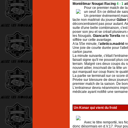
Montélimar Nougat Racing
4 - 1
at
Pour ce premier match de la 
un oeuf. En ce début de sais
Un premier évènement marqua
tacle non maitrisé du joueur
Gábor 
déconcentraient pas pour autant. Ain
suite d'une belle combinaison, c'es
poser son jeu et se créait plusieurs 
les Nougats.
Giancarlo Torella
ne ra
sifflée sur cette avantage.
A la 55e minute, l'
atletico.madrid
re
Une joie de courte durée pour l'atle
carton jaune.
La minute suivante, c'était l'entrain
faisait signe qu'il ne pouvait plus 
terrain. Malgré ces deux coups du so
nouvel ailier, inscrivait de la tête 
qui marquait sur coup franc le quatr
La partie se terminait sur ce score d
Privée sur blessure de deux joueurs
premier match de la saison. De bonn
L'entraineur devra néanmoins impro
médicale ayant notifié une semaine
Un Konar qui vient du froid
Avec le titre remporté, les N
donc désormais en d.V.17. Pour pouv