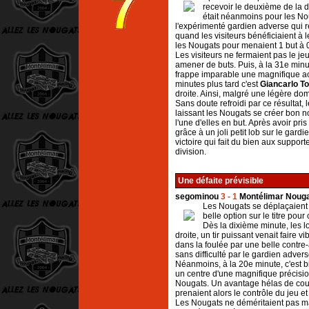
recevoir le deuxième de la d
était néanmoins pour les Nou
l'expérimenté gardien adverse qui r
quand les visiteurs bénéficiaient à l
les Nougats pour menaient 1 but à 0
Les visiteurs ne fermaient pas le je
amener de buts. Puis, à la 31e minu
frappe imparable une magnifique act
minutes plus tard c'est
Giancarlo To
droite. Ainsi, malgré une légère do
Sans doute refroidi par ce résultat, 
laissant les Nougats se créer bon n
l'une d'elles en but. Après avoir pris
grâce à un joli petit lob sur le gard
victoire qui fait du bien aux suppor
division.
Une défaite prévisible
segominou
3 - 1
Montélimar Nouga
Les Nougats se déplaçaient 
belle option sur le titre pour
Dès la dixième minute, les l
droite, un tir puissant venait faire
dans la foulée par une belle contre
sans difficulté par le gardien advers
Néanmoins, à la 20e minute, c'est bi
un centre d'une magnifique précisio
Nougats. Un avantage hélas de cou
prenaient alors le contrôle du jeu e
Les Nougats ne déméritaient pas mai