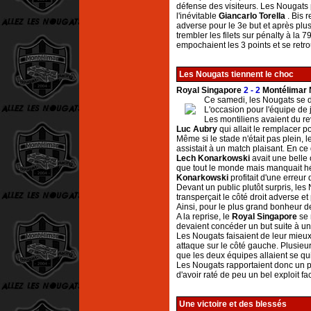
défense des visiteurs. Les Nougats
l'inévitable
Giancarlo Torella
. Bis 
adverse pour le 3e but et après plu
trembler les filets sur pénalty à la 7
empochaient les 3 points et se retro
Les Nougats tiennent le choc
Royal Singapore
2 - 2
Montélimar 
Ce samedi, les Nougats se dé
L'occasion pour l'équipe de 
Les montiliens avaient du rev
Luc Aubry
qui allait le remplacer po
Même si le stade n'était pas plein, 
assistait à un match plaisant. En ce
Lech Konarkowski
avait une belle 
que tout le monde mais manquait hél
Konarkowski
profitait d'une erreur
Devant un public plutôt surpris, les
transperçait le côté droit adverse et
Ainsi, pour le plus grand bonheur d
A la reprise, le
Royal Singapore
se 
devaient concéder un but suite à une 
Les Nougats faisaient de leur mieux 
attaque sur le côté gauche. Plusieurs
que les deux équipes allaient se qui
Les Nougats rapportaient donc un 
d'avoir raté de peu un bel exploit fa
Une victoire et des blessés