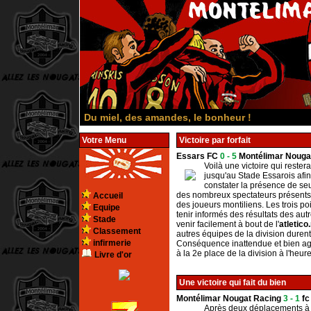
Du miel, des amandes, le bonheur !
fffffffffmn
Votre Menu
Victoire par forfait
Essars FC
0 - 5
Montélimar Nouga
Voilà une victoire qui rester
jusqu'au Stade Essarois afin 
constater la présence de seu
des nombreux spectateurs présents, l
Accueil
des joueurs montiliens. Les trois po
Equipe
tenir informés des résultats des aut
Stade
venir facilement à bout de l'
atletico
Classement
autres équipes de la division durent
infirmerie
Conséquence inattendue et bien agr
à la 2e place de la division à l'heur
Livre d'or
Une victoire qui fait du bien
Montélimar Nougat Racing
3 - 1
fc
Après deux déplacements à l'