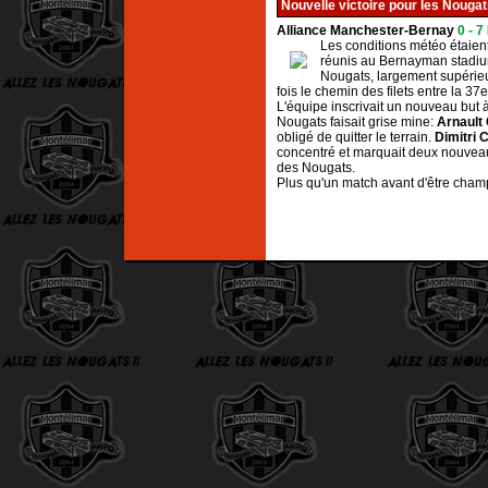
Nouvelle victoire pour les Nougat
Alliance Manchester-Bernay
0 - 7
Les conditions météo étaient 
réunis au Bernayman stadium
Nougats, largement supérieur
fois le chemin des filets entre la 3
L'équipe inscrivait un nouveau but 
Nougats faisait grise mine:
Arnault 
obligé de quitter le terrain.
Dimitri 
concentré et marquait deux nouveaux b
des Nougats.
Plus qu'un match avant d'être champ