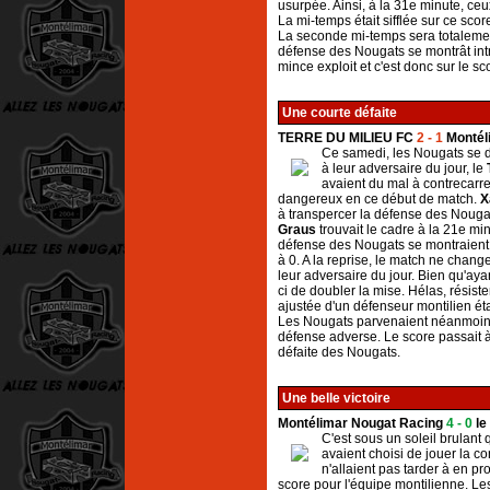
usurpée. Ainsi, à la 31e minute, ceux
La mi-temps était sifflée sur ce scor
La seconde mi-temps sera totaleme
défense des Nougats se montrât int
mince exploit et c'est donc sur le sc
Une courte défaite
TERRE DU MILIEU FC
2 - 1
Montél
Ce samedi, les Nougats se 
à leur adversaire du jour, le
avaient du mal à contrecarre
dangereux en ce début de match.
X
à transpercer la défense des Nougats
Graus
trouvait le cadre à la 21e min
défense des Nougats se montraient in
à 0. A la reprise, le match ne chan
leur adversaire du jour. Bien qu'aya
ci de doubler la mise. Hélas, rési
ajustée d'un défenseur montilien ét
Les Nougats parvenaient néanmoins 
défense adverse. Le score passait à
défaite des Nougats.
Une belle victoire
Montélimar Nougat Racing
4 - 0
le
C'est sous un soleil brulant
avaient choisi de jouer la c
n'allaient pas tarder à en pro
score pour l'équipe montilienne. Les