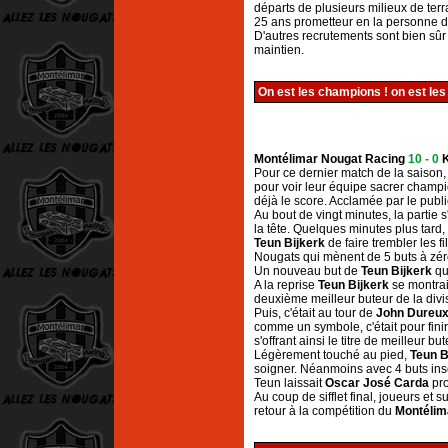
départs de plusieurs milieux de terra
25 ans prometteur en la personne 
D'autres recrutements sont bien sûr à
maintien.
On est les champions ! on est les
Montélimar Nougat Racing
10 - 0
Pour ce dernier match de la saison,
pour voir leur équipe sacrer champ
déjà le score. Acclamée par le publ
Au bout de vingt minutes, la partie s
la tête. Quelques minutes plus tard,
Teun Bijkerk
de faire trembler les fi
Nougats qui mènent de 5 buts à zér
Un nouveau but de
Teun Bijkerk
qu
A la reprise
Teun Bijkerk
se montrai
deuxième meilleur buteur de la divi
Puis, c'était au tour de
John Dureu
comme un symbole, c'était pour finir
s'offrant ainsi le titre de meilleur bu
Légèrement touché au pied,
Teun B
soigner. Néanmoins avec 4 buts inscri
Teun laissait
Oscar José Carda
pro
Au coup de sifflet final, joueurs et 
retour à la compétition du
Montélim